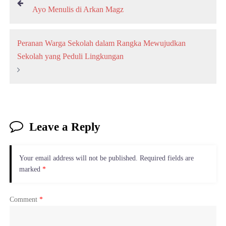
o
Ayo Menulis di Arkan Magz
s
t
Peranan Warga Sekolah dalam Rangka Mewujudkan
n
Sekolah yang Peduli Lingkungan
a
v
i
g
a
Leave a Reply
t
i
o
Your email address will not be published.
Required fields are
marked
*
n
Comment
*