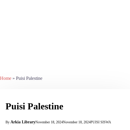
o
r
:
Home
»
Puisi Palestine
Puisi Palestine
Arkia Library
November 18, 2024
November 18, 2024
PUISI SISWA
By