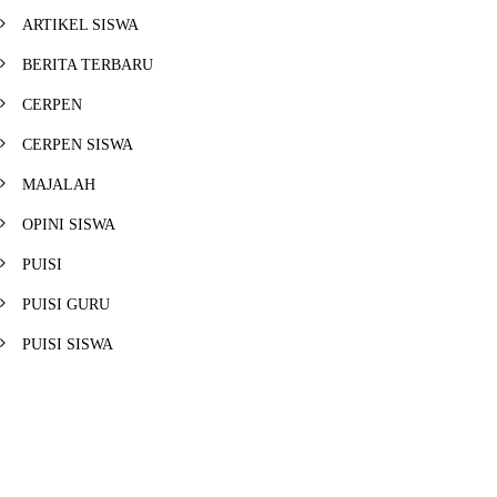
a
ARTIKEL SISWA
g
BERITA TERBARU
i
n
CERPEN
a
CERPEN SISWA
t
MAJALAH
i
o
OPINI SISWA
n
PUISI
PUISI GURU
PUISI SISWA