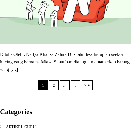
Ditulis Oleh : Nadya Khansa Zahira Di suatu desa hiduplah seekor
kucing yang bernama Miaw. Suatu hari dia ingin memamerkan barang
yang […]
P
1
2
…
8
>
o
s
t
Categories
s
p
ARTIKEL GURU