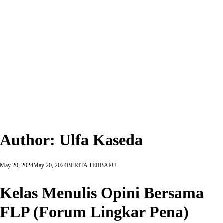
o
r
:
Author:
Ulfa Kaseda
May 20, 2024
May 20, 2024
BERITA TERBARU
Kelas Menulis Opini Bersama
FLP (Forum Lingkar Pena)